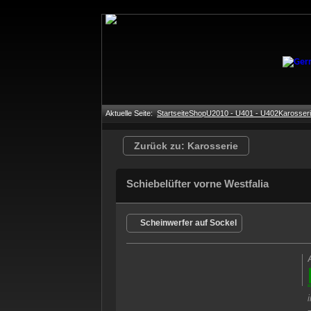
Aktuelle Seite:
Startseite
Shop
U2010 - U401 - U402
Karosser
Zurück zu: Karosserie
Schiebelüfter vorne Westfalia
Scheinwerfer auf Sockel