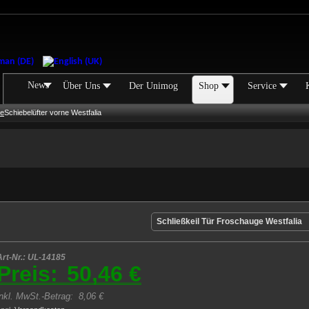
News
Über Uns
Der Unimog
Shop
Service
ie
Schiebelüfter vorne Westfalia
Schließkeil Tür Froschauge Westfalia
Art-Nr.: UL-14185
Preis:
50,46 €
inkl. MwSt.-Betrag:
8,06 €