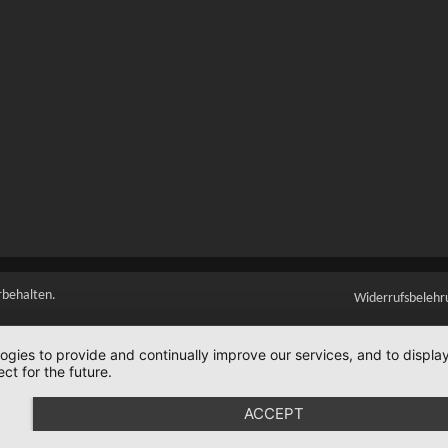
rbehalten.
Widerrufsbelehr
logies to provide and continually improve our services, and to displ
ct for the future.
ACCEPT