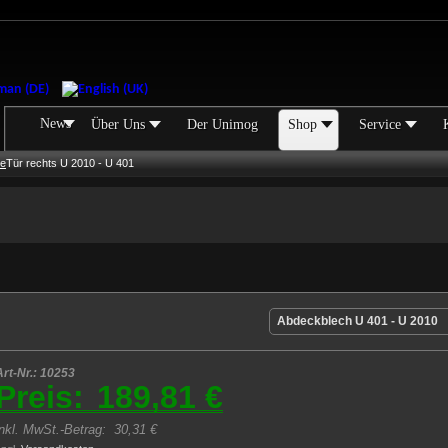
News
Über Uns
Der Unimog
Shop
Service
ie
Tür rechts U 2010 - U 401
Abdeckblech U 401 - U 2010
Art-Nr.: 10253
Preis:
189,81 €
inkl. MwSt.-Betrag:
30,31 €