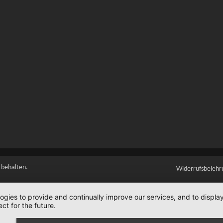
rbehalten.
Widerrufsbelehr
logies to provide and continually improve our services, and to displ
ct for the future.