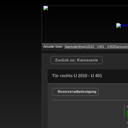
Aktuelle Seite:
Startseite
Shop
U2010 - U401 - U402
Karosser
Zurück zu: Karosserie
Tür rechts U 2010 - U 401
Reserveradbefestigung