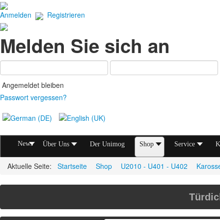
Anmelden
Registrieren
Melden Sie sich an
Angemeldet bleiben
Passwort vergessen?
News
Über Uns
Der Unimog
Shop
Service
K
Aktuelle Seite:
Startseite
Shop
U2010 - U401 - U402
Karosse
Türdic