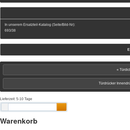
In unserem Ersatzteil-Katalog (Seite/Bild-Nr):
693/38
E
« Türdi
Türdrücker Innendr
Lieferzeit:
5-10 Tage
Warenkorb