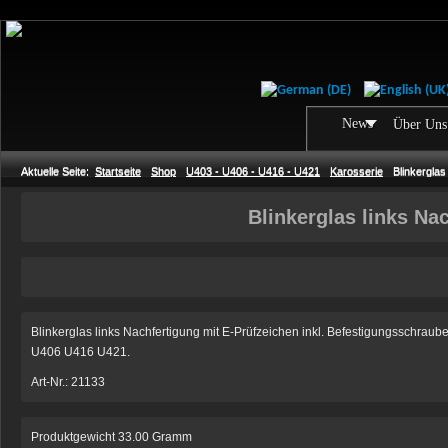
News
Über Uns
Aktuelle Seite:
Startseite
Shop
U403 - U406 - U416 - U421
Karosserie
Blinkerglas
Blinkerglas links Na
Blinkerglas links Nachfertigung mit E-Prüfzeichen inkl. Befestigungsschr
U406 U416 U421.
Art-Nr.: 21133
Produktgewicht 33.00 Gramm