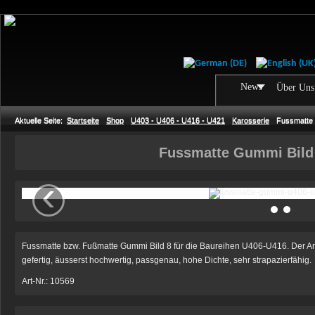
News
Über Uns
Aktuelle Seite:
Startseite
Shop
U403 - U406 - U416 - U421
Karosserie
Fussmatte
Fussmatte Gummi Bild
‹
Fussmatte bzw. Fußmatte Gummi Bild 8 für die Baureihen U406-U416. Der A
gefertig, äusserst hochwertig, passgenau, hohe Dichte, sehr strapazierfähig.
Art-Nr.: 10569