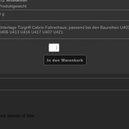
zgl.
Versandkosten
Produktgewicht
4 g
Unterlage Türgriff Cabrio Fahrerhaus, passend bei den Baureihen U40
U406 U413 U416 U417 U407 U421.