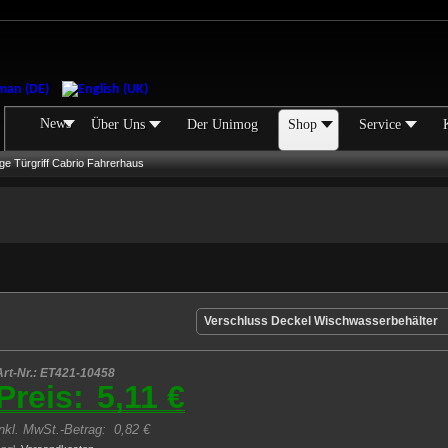
News
Über Uns
Der Unimog
Shop
Service
ge Türgriff Cabrio Fahrerhaus
Verschluss Deckel Wischwasserbehälter
Art-Nr.: ET421-10458
Preis:
5,11 €
inkl. MwSt.-Betrag:
0,82 €