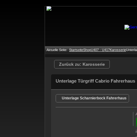
Aktuelle Seite:
Startseite
Shop
U407 - U417
Karosserie
Unterla
Zurück zu: Karosserie
Unterlage Türgriff Cabrio Fahrerhaus
Unterlage Scharnierbock Fahrerhaus