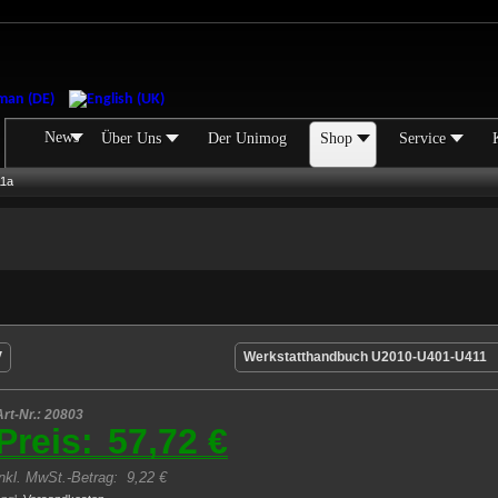
News
Über Uns
Der Unimog
Shop
Service
11a
V
Werkstatthandbuch U2010-U401-U411
Art-Nr.: 20803
Preis:
57,72 €
inkl. MwSt.-Betrag:
9,22 €