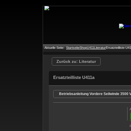
Aktuelle Seite:
Startseite
Shop
U411
Literatur
Ersatzteilliste U4
Zurück zu: Literatur
Ersatzteilliste U411a
Betriebsanleitung Vordere Seilwinde 3500 