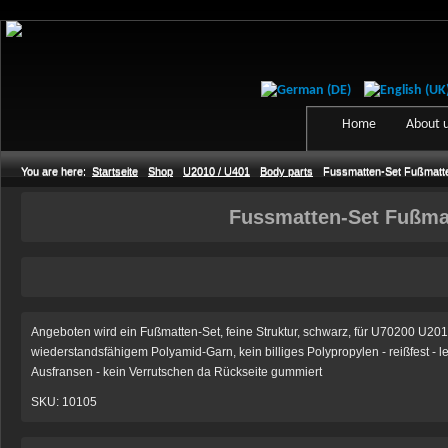
Home
About 
You are here:
Startseite
Shop
U2010 / U401
Body parts
Fussmatten-Set Fußmatte
Fussmatten-Set Fußmat
Angeboten wird ein Fußmatten-Set, feine Struktur, schwarz, für U70200 U201
wiederstandsfähigem Polyamid-Garn, kein billiges Polypropylen - reißfest - l
Ausfransen - kein Verrutschen da Rückseite gummiert
SKU: 10105