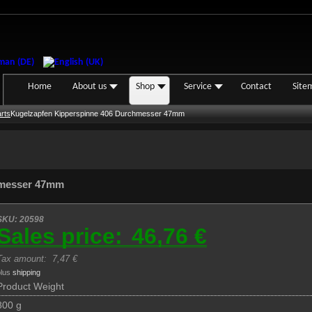
Home
About us
Shop
Service
Contact
Site
rts
Kugelzapfen Kipperspinne 406 Durchmesser 47mm
hmesser 47mm
SKU: 20598
Sales price:
46,76 €
Tax amount:
7,47 €
plus
shipping
Product Weight
800 g