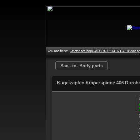
You are here:
Startseite
Shop
U403-U406-U416-U421
Body pa
Back to: Body parts
Kugelzapfen Kipperspinne 406 Durc